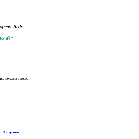
преля 2018.
ОВОЙ"
ши отзывы о книге!
а Лещенко
.