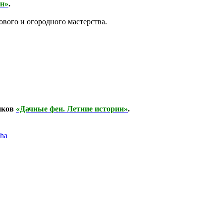
он»
.
вого и огородного мастерства.
иков
«Дачные феи. Летние истории»
.
cha