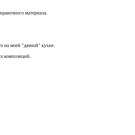
правочного материала.
то на моей "дачной" кухне.
ых композиций.