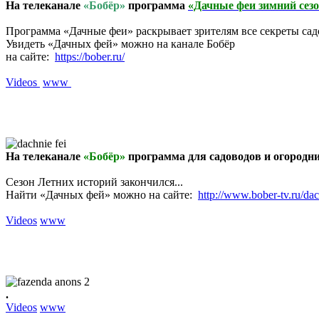
На телеканале
«Бобёр»
программа
«Дачные феи зимний сез
Программа «Дачные феи» раскрывает зрителям все секреты садо
Увидеть «Дачных фей» можно на канале Бобёр
на сайте:
https://bober.ru/
Videos
www
На телеканале
«Бобёр»
программа для садоводов и огородн
Сезон Летних историй закончился...
Найти «Дачных фей» можно на сайте:
http://www.bober-tv.ru/da
Videos
www
.
Videos
www