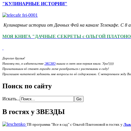
"КУЛИНАРНЫЕ ИСТОРИИ"
Кулинарные истории от Дачных Фей на канале Телекафе. С 8 а
МОЯ КНИГА "ДАЧНЫЕ СЕКРЕТЫ с ОЛЬГОЙ ПЛАТОН
Дорогие друзья!
Наконец-то, в издательстве
ЭКСМО
вышла в свет моя первая книга. Ура!))))
Причитавшим её станет гораздо легче разобраться с растениями в саду!
Приглашаю читателей задавать мне вопросы по её содержанию. С нетерпением жду Ва
Поиск по сайту
Искать...
В гостях у ЗВЕЗДЫ
ТВ программа "Все в сад" с Ольгой Платоновой в гостях у
Льв