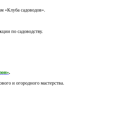
ам «Клуба садоводов».
кции по садоводству.
зон»
.
вого и огородного мастерства.